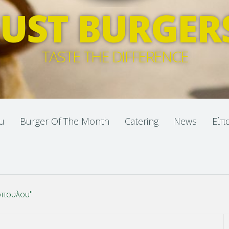
JUST BURGER
TASTE THE DIFFERENCE
u
Burger Of The Month
Catering
News
Είπ
όπουλου"