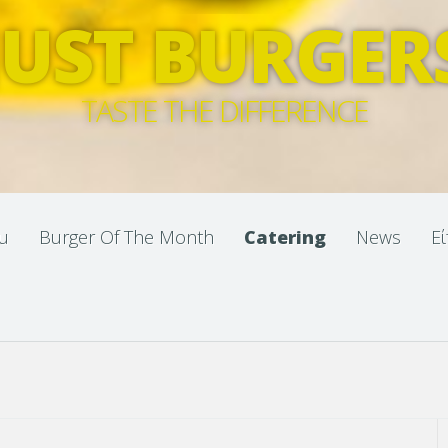
JUST BURGER
TASTE THE DIFFERENCE
u
Burger Of The Month
Catering
News
Ε