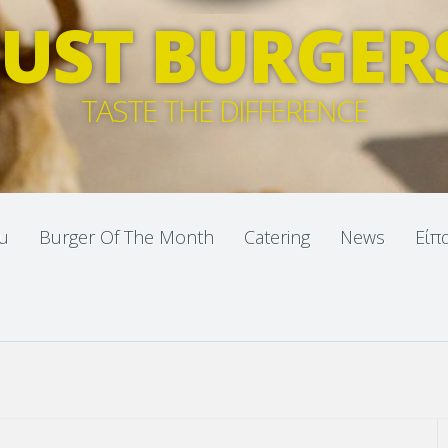
JUST BURGER
TASTE THE DIFFERENCE
u
Burger Of The Month
Catering
News
Είπ