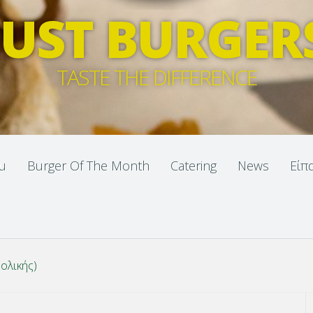
JUST BURGER
TASTE THE DIFFERENCE
u
Burger Of The Month
Catering
News
Είπ
 ολικής)