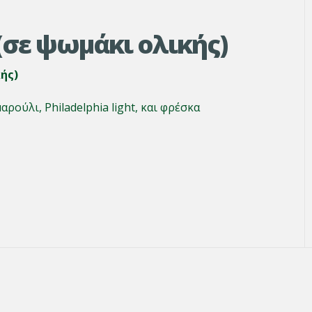
 (σε ψωμάκι ολικής)
κής)
ρούλι, Philadelphia light, και φρέσκα