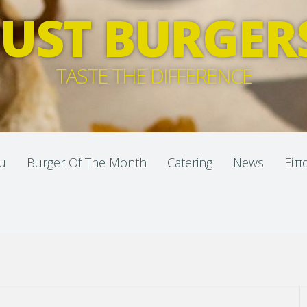
JUST BURGER
TASTE THE DIFFERENCE
u
Burger Of The Month
Catering
News
Είπ