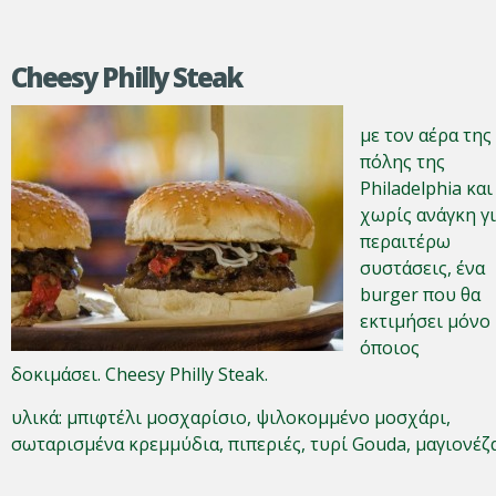
Cheesy Philly Steak
με τον αέρα της
πόλης της
Philadelphia και
χωρίς ανάγκη γ
περαιτέρω
συστάσεις, ένα
burger που θα
εκτιμήσει μόνο
όποιος
δοκιμάσει. Cheesy Philly Steak.
υλικά: μπιφτέλι μοσχαρίσιο, ψιλοκομμένο μοσχάρι,
σωταρισμένα κρεμμύδια, πιπεριές, τυρί Gouda, μαγιονέζα